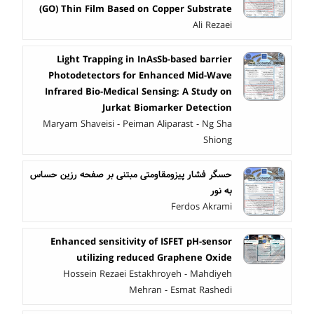
(GO) Thin Film Based on Copper Substrate
Ali Rezaei
Light Trapping in InAsSb-based barrier
Photodetectors for Enhanced Mid-Wave
Infrared Bio-Medical Sensing: A Study on
Jurkat Biomarker Detection
Maryam Shaveisi - Peiman Aliparast - Ng Sha
Shiong
حسگر فشار پیزومقاومتی مبتنی بر صفحه رزین حساس
به نور
Ferdos Akrami
Enhanced sensitivity of ISFET pH-sensor
utilizing reduced Graphene Oxide
Hossein Rezaei Estakhroyeh - Mahdiyeh
Mehran - Esmat Rashedi