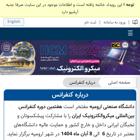
توجه !
این رویداد خاتمه یافته است و اطلاعات موجود در این سایت صرفا جنبه
آرشیو دارد
English
|
|
ورود به سامانه
ثبت نام
☰
صفحه اصلی
درباره کنفرانس
درباره کنفرانس
دانشگاه
صنعتی ارومیه
مفتخر است
هفتمین
دوره کنفرانس
بین‌المللی میکروالکترونیک ایران
را با مشارکت پیشکسوتان و
نخبگان ایرانی داخل و خارج کشور و حمایت عالیه دانشگاه‌های
معتبر در تاریخ
6
الی
8
آبان ماه
1404
در شهر ارومیه برگزار نماید.