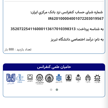
شماره شبای حساب کنفرانس نزد بانک مرکزي ایران:
IR620100004001072203019567
به شناسه پرداخت: 352072254116000113617010398313
به نام: درآمد اختصاصی دانشگاه تبریز
تعداد بازدید : 888 بار
حامیان علمی کنفرانس