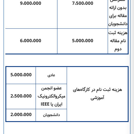
9،000،000
7،500،000
بدون ارائه
مقاله برای
دانشجویان
هزینه ثبت
نام مقاله
5،000،000
6،000،000
دوم
5،000،000
عادی
عضو انجمن
هزینه ثبت نام در کارگاه‌های
میکروالکترونیک
2،500،000
آموزشی
ایران یا
IEEE
2،000،000
دانشجویان